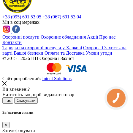
+38 (095) 691 53 05
+38 (067) 691 53 04
Ми в соц мережах
Охоронні послуги
Охоронне обладнання
Акції
Про нас
Контакти
Тарифи на охоронні послуги у Харкові
Охорона і Захист - на
варті Вашої безпеки
Оплата та Доставка
Умови угоди
© 2015 - 2026 ПП Охорона і Захист
Сайт розроблений:
Intent
Solutions
Ви впевнені?
Натисніть так, щоб видалити товар
Так
Скасувати
Зв'язатися з нами
×
Зателефонувати