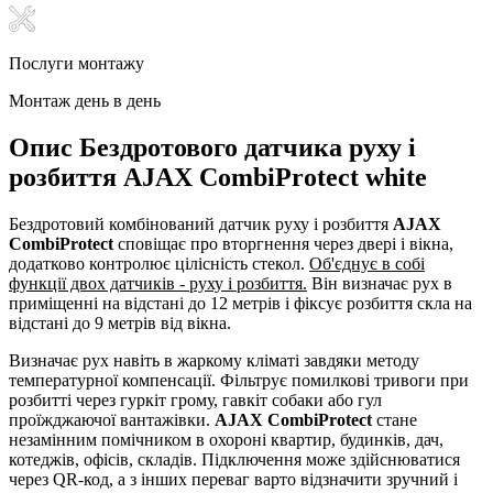
Послуги монтажу
Монтаж день в день
Опис Бездротового датчика руху і
розбиття AJAX CombiProtect white
Бездротовий комбінований датчик руху і розбиття
AJAX
CombiProtect
сповіщає про вторгнення через двері і вікна,
додатково контролює цілісність стекол.
Об'єднує в собі
функції двох датчиків - руху і розбиття.
Він визначає рух в
приміщенні на відстані до 12 метрів і фіксує розбиття скла на
відстані до 9 метрів від вікна.
Визначає рух навіть в жаркому кліматі завдяки методу
температурної компенсації. Фільтрує помилкові тривоги при
розбитті через гуркіт грому, гавкіт собаки або гул
проїжджаючої вантажівки.
AJAX CombiProtect
стане
незамінним помічником в охороні квартир, будинків, дач,
котеджів, офісів, складів. Підключення може здійснюватися
через QR-код, а з інших переваг варто відзначити зручний і