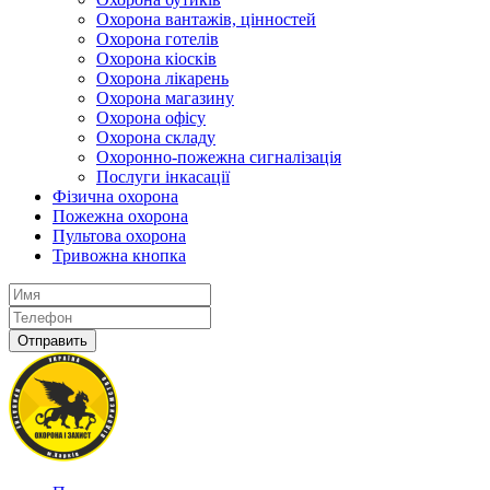
Охорона вантажів, цінностей
Охорона готелів
Охорона кіосків
Охорона лікарень
Охорона магазину
Охорона офісу
Охорона складу
Охоронно-пожежна сигналізація
Послуги інкасації
Фізична охорона
Пожежна охорона
Пультова охорона
Тривожна кнопка
Отправить