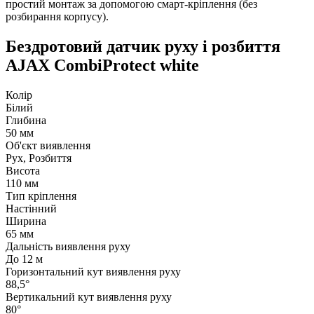
простий монтаж за допомогою смарт-кріплення (без
розбирання корпусу).
Бездротовий датчик руху і розбиття
AJAX CombiProtect white
Колір
Білий
Глибина
50 мм
Об'єкт виявлення
Рух, Розбиття
Висота
110 мм
Тип кріплення
Настінний
Ширина
65 мм
Дальність виявлення руху
До 12 м
Горизонтальний кут виявлення руху
88,5°
Вертикальний кут виявлення руху
80°