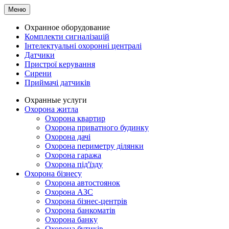
Меню
Охранное оборудование
Комплекти сигналізацій
Інтелектуальні охоронні централі
Датчики
Пристрої керування
Сирени
Приймачі датчиків
Охранные услуги
Охорона житла
Охорона квартир
Охорона приватного будинку
Охорона дачі
Охорона периметру ділянки
Охорона гаража
Охорона під'їзду
Охорона бізнесу
Охорона автостоянок
Охорона АЗС
Охорона бізнес-центрів
Охорона банкоматів
Охорона банку
Охорона бутиків