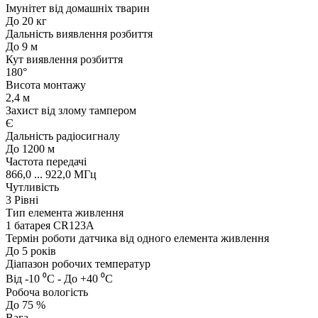
Імунітет від домашніх тварин
До 20 кг
Дальність виявлення розбиття
До 9 м
Кут виявлення розбиття
180°
Висота монтажу
2,4 м
Захист від злому тампером
Є
Дальність радіосигналу
До 1200 м
Частота передачі
866,0 ... 922,0 МГц
Чутливість
3 Рівні
Тип елемента живлення
1 батарея CR123A
Термін роботи датчика від одного елемента живлення
До 5 років
Діапазон робочих температур
Від -10 ⁰C - До +40 ⁰C
Робоча вологість
До 75 %
Вага