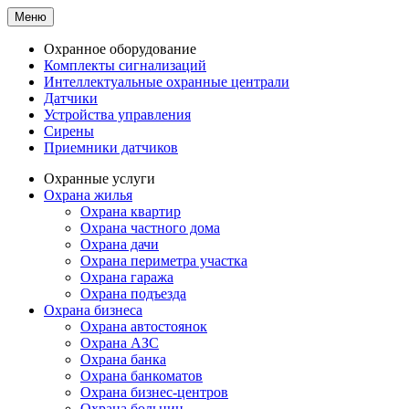
Меню
Охранное оборудование
Комплекты сигнализаций
Интеллектуальные охранные централи
Датчики
Устройства управления
Сирены
Приемники датчиков
Охранные услуги
Охрана жилья
Охрана квартир
Охрана частного дома
Охрана дачи
Охрана периметра участка
Охрана гаража
Охрана подъезда
Охрана бизнеса
Охрана автостоянок
Охрана АЗС
Охрана банка
Охрана банкоматов
Охрана бизнес-центров
Охрана больниц